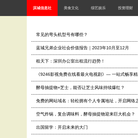
滨城信息社
美食文化
综艺娱乐
投资理财
常见的弯头机型号有哪些？
蓝城兄弟企业社会价值报告｜2023年10月至12月
租天下：深圳办公室出租流行趋势！
《9246影视免费在线看最火电视剧》— 一站式畅享
酵母抽提物+芝士，能否让芝士风味持续爆红？
免费的网站域名：轻松拥有个人专属地址，开启网络
空气炸锅，复合调味料，酵母抽提物迎来巨大机会？
出国留学：开启未来的大门