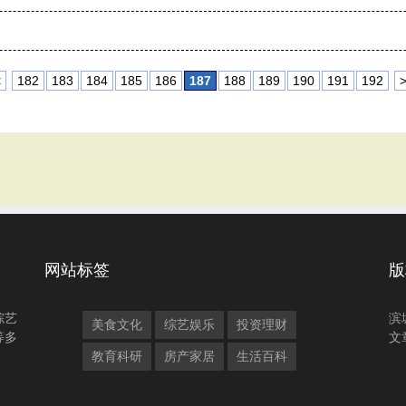
<
182
183
184
185
186
187
188
189
190
191
192
网站标签
版
综艺
滨
美食文化
综艺娱乐
投资理财
等多
文
教育科研
房产家居
生活百科