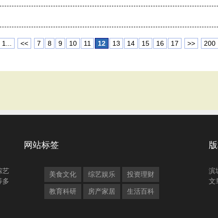
1...
<<
7
8
9
10
11
12
13
14
15
16
17
>>
200
网站标签
版
综艺
滨
美食文化
综艺娱乐
投资理财
等多
文
教育科研
房产家居
生活百科