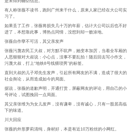
是未得到确切信息。
有人称张薇不读书，跑到广州来干什么，原来人家已经在大公司实
习了。
如果丢了工作，张薇将损失几十万的年薪，估计大公司以后也不好
进了，本想靠此事，博热点同情，没想到却一败涂地。
张薇自作孽不可活，其父亲发声
张薇污蔑农民工大叔，对方默不吭声，她变本加厉，当着全车厢的
人恶狠狠对大叔说：小心点，没事不要乱拍！随后回去写小作文，
污蔑大叔，打上“地铁8号线猥琐男”的标签。
直到大叔的儿子邓先生发声，引起所有网友的不满，造成了很大的
社会舆论，从而造成如今的局面。
据说，张薇的道歉声明，开通打赏，屏蔽网友的评论，用自己的小
号评论，试图挽回一点局面。
其父亲张维为为女儿发声，没有谦卑，没有诚心，只有一股居高临
下的味道。
川大回应
张薇的外形萝莉清纯，身材好，本是有近10万粉丝的小网红。