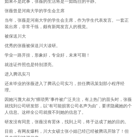
如果不是此事，张薇的生活将是一如既往的平静。
张薇曾是河南大学的学生会主席
当年，张薇是河南大学的学生会主席，作为学生代表发言。一套正
装出席，非常干练，颇有新闻发言人的视觉。
被保送川大
优秀的张薇被保送川大读研。
学业一路开挂，形象好，专业好，未来可期！
就连证件照也是特别漂亮。
进入腾讯实习
还未毕业的张薇进入了腾讯公司实习，担任腾讯策划部小程序经
理。
因她污蔑大叔为“猥琐男”事件被广泛关注，有上热门的苗头时，张薇
就找到公司研发部，以“有可能损害公司名声为由”，要求隐藏她的个
人信息。这样全公司就搜不到她的信息了。
研发没有同意，张薇没有罢休，找到上司，终于达成了她的目的。
目前，有网友爆料，川大女硕士张小姐已经已经被腾讯开除了！但