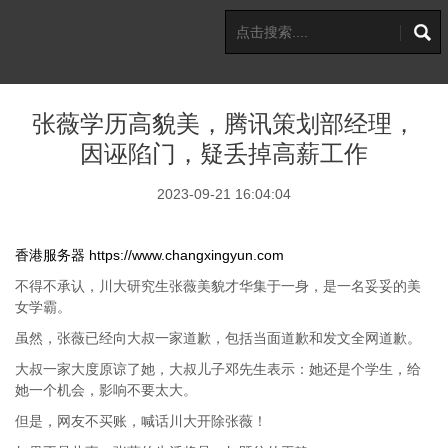
张薇学历高貌美，腾讯策划部经理，
因诬陷门，疑丢掉高薪工作
2023-09-21 16:04:04
香港服务器
https://www.changxingyun.com
不得不承认，川大研究生张薇美貌才华集于一身，是一名妥妥的美
女学霸。
虽然，张薇已经向大叔一家道歉，包括当面道歉和发文全网道歉。
大叔一家大度原谅了她，大叔儿子邓先生表示：她还是个学生，给
她一个机会，影响不要太大。
但是，网友不买账，喊话川大开除张薇！