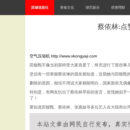
滨城信息社
美食文化
综艺娱乐
投资理财
蔡依林:
空气压缩机
http://www.xkongyaji.com
田馥甄不像当初那样受大家喜爱了，终究进行了那些事
坚信有一些掌握蔡依琳的朋友都知道，近期她与田馥甄
删除的原因，相信不用说大家都能明白，国家面前无偶
特别是，有网友扒出了蔡依林早前的发言，发现她似乎一
了！
要知道田馥甄、蔡依林、张惠妹等多位艺人在大陆和台