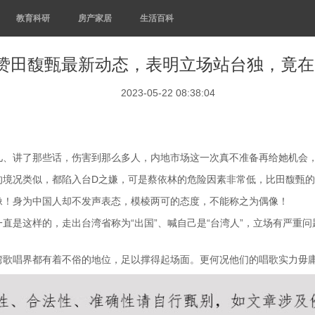
教育科研
房产家居
生活百科
点赞田馥甄最新动态，表明立场站台独，竟
2023-05-22 08:38:04
儿、讲了那些话，伤害到那么多人，内地市场这一次真不准备再给她机会
的境况类似，都陷入台D之嫌，可是蔡依林的危险因素非常低，比田馥甄
像！身为中国人却不发声表态，模棱两可的态度，不能称之为偶像！
直是这样的，走出台湾省称为“出国”、喊自己是“台湾人”，立场有严重
湾歌唱界都有着不俗的地位，足以撑得起场面。更何况他们的唱歌实力毋