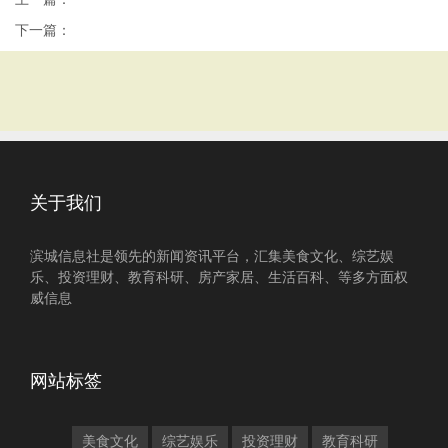
下一篇：
关于我们
滨城信息社是领先的新闻资讯平台，汇集美食文化、综艺娱
乐、投资理财、教育科研、房产家居、生活百科、等多方面权
威信息
网站标签
美食文化
综艺娱乐
投资理财
教育科研